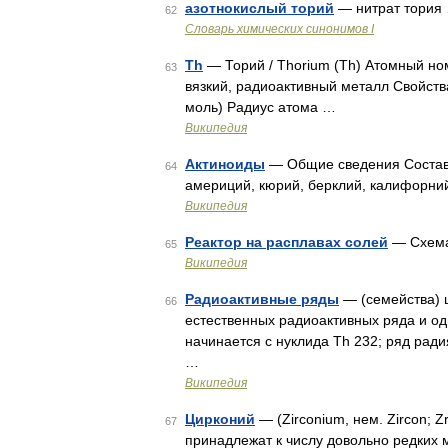
азотнокислый торий
— нитрат тория
62
Cловарь химических синонимов I
Th
— Торий / Thorium (Th) Атомный ном
63
вязкий, радиоактивный металл Свойства
моль) Радиус атома …
Википедия
Актиноиды
— Общие сведения Состав г
64
америций, кюрий, берклий, калифорни
Википедия
Реактор на расплавах солей
— Схема
65
Википедия
Радиоактивные ряды
— (семейства) 
66
естественных радиоактивных ряда и од
начинается с нуклида Th 232; ряд ради
…
Википедия
Цирконий
— (Zirconium, нем. Zircon; Z
67
принадлежат к числу довольно редких 