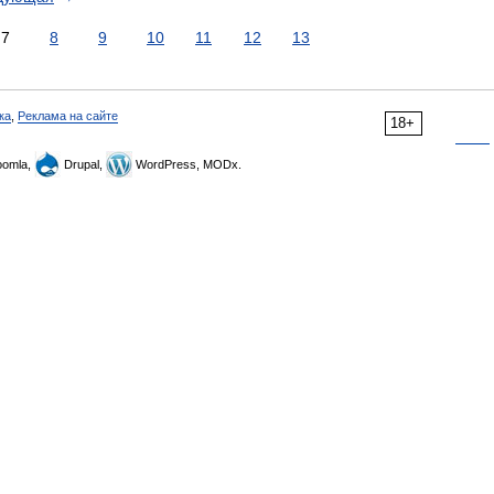
7
8
9
10
11
12
13
ка
,
Реклама на сайте
18+
omla,
Drupal,
WordPress, MODx.