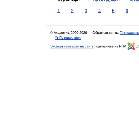
1
2
3
4
5
6
© Академик, 2000-2026
Обратная связь:
Техподдерж
👣 Путешествия
Экспорт словарей на сайты
, сделанные на PHP,
Jo